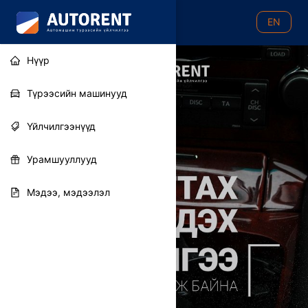
EN
Нүүр
Autorent
Түрээсийн машинууд
Үйлчилгээнүүд
Урамшууллууд
Мэдээ, мэдээлэл