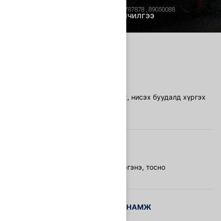
Угтах, үдэх үйлчилгээ
ТАНИЛЦУУЛГА
Нисэх буудлаас тосох, нисэх буудалд хүргэх
үйлчилгээ
ОНЦЛОГ, ДАВУУ
Таны тогтсон цагт хүргэнэ, тосно
ҮЙЛЧИЛГЭЭНИЙ САНАМЖ