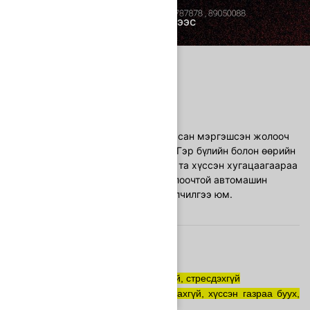
Хувийн түрээс
ТАНИЛЦУУЛГА
Олон жил жолоо барьсан мэргэшсэн жолооч
нар таньд үйлчилнэ. "Гэр бүлийн болон өөрийн
хувийн хэрэгцээндээ та хүссэн хугацаагаараа
манай компаниас жолоочтой автомашин
сонгох боломжтой үйлчилгээ юм.
ОНЦЛОГ, ДАВУУ
Жолоо барьж ядрахгүй, стресдэхгүй
,зогсоол хайж цаг алдахгүй, хүссэн газраа буух,
суух