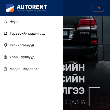
EN
Нүүр
Autorent
Түрээсийн машинууд
Үйлчилгээнүүд
Урамшууллууд
Мэдээ, мэдээлэл